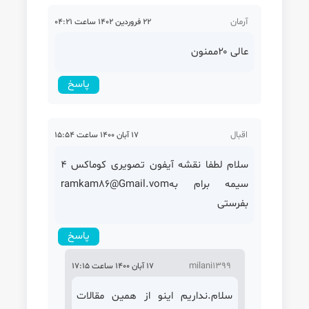
آرمان
22 فروردین 1402 ساعت 04:21
عالی ۲۰ممنون
پاسخ
اقبال
17 آبان 1400 ساعت 15:54
سلام لطفا نقشه آیفون تصویری کوماکس ۴
سیمه برام بهramkam86@Gmail.vom
بفرستی
پاسخ
milani1399
17 آبان 1400 ساعت 17:15
سلام.نداریم اینو از همین مقالات