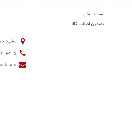
صفحه اصلی
تضمین اصالت کالا
مشهد.خیابان آخوند 
05191010905
milanidoorphone@gmail.com