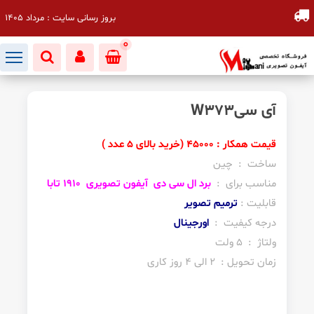
بروز رسانی سایت : مرداد 1405
0
آی سیW373
قیمت همکار : 45000 (خرید بالای 5 عدد )
ساخت : چین
مناسب برای :
برد ال سی دی آیفون تصویری 1910 تابا
قابلیت :
ترمیم تصویر
درجه کیفیت :
اورجینال
ولتاژ : 5 ولت
زمان تحویل : 2 الی 4 روز کاری