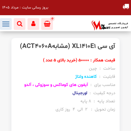
بروز رسانی سایت : مرداد 1405
0
آی سی XL1410E1 (مشابهACT4060A)
قیمت همکار : 50000 (خرید بالای 5 عدد )
ساخت : چین
قابلیت :
کاهنده ولتاژ
مناسب برای :
آیفون های کوماکس و سوزوکی ، آلدو
درجه کیفیت :
اورجینال
تعداد پایه : 8 پایه
زمان تحویل : 2 الی 4 روز کاری