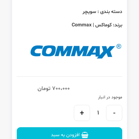
دسته بندی :
سویچر
برند:
کوماکس | Commax
700،000
تومان
موجود در انبار
افزودن به سبد