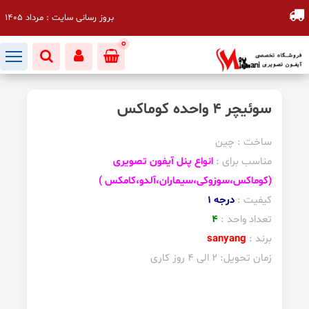
بروز رسانی سایت : مرداد 1405
0
سوئیچر 4 واحده کوماکس
ساخت : چین
مناسب برای :
انواع پنل آیفون تصویری
(کوماکس،سوزوکی،سیماران،آلدو،کامکس )
کیفیت :
درجه
1
تعداد واحد :
4
برند :
sanyang
زمان تحویل: 2 الی 4 روز کاری