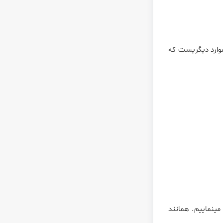
موارد دیگریست که
ینماییم. همانند