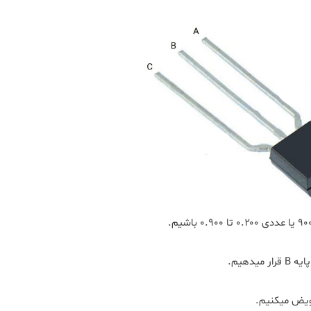
عویض میکنیم.