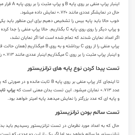
اینبار پراپ منفی بر روی پایه B و پراپ مثبت را بر روی پایه A قرار میدهیم.
حال در نمایشگر عددی مانند ۰.۷۲۰ نمایش داده میشود.
خوب حالا باید پایه بیس را تشخیص دهیم برای این منظور باید یکی ا
و پراپ دیگر را روی روی پایه C بگذاریم. حالا پراپ منفی را جدا کرده و به پایه C متصل میکنیم.
اگر اعداد نمایان شدند که تمام شده است اما اگر نمایان نشد،
پراپ منفی را از روی C برداشته و به روی B میگذاریم (همان حالت قبلی که قبلا اعداد ظاهر شدند) ،
و اینبار پراپ مثبت را بر روی C میگذاریم اینبار عددی مانند ۰.۷۱۳ را مشاهده میکنیم. حالا به راحتی میتوان به نتایج زیر دست یافت.
تست پیدا کردن نوع پایه های ترانزیستور
عدد ۰.۷۱۳ نمایان میشود. این تست بدان معنی است که
پراپ ثاب
و پایه ای که عدد بزرگتر را نمایش میدهد پایه امیتر خواهد بود.
تست سالم بودن ترانزیستور
ترانزیستور ما سالم خواهد بود اما اگر یکی از این دو عددی که تست کردیم پایین تر از ۴۰۰ باشد این بدان معنیست که تران