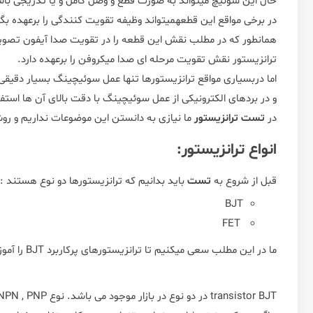
حال این سوئیچ میتواند به صورت قطع و وصل کامل و یا تدریجی باش
در برخی مواقع این قطعهمیتواند وظیفه تقویت کنندگی را برعهده بگی
همانطور که در مطلب نقش این قطعه را در تقویت صدا آیفون تصوی
ترانزیستور نقش تقویت مرحله ای صدا میکروفن را برعهده دارد.
اما دربسیاری مواقع ترانزیستورها تنها عمل سوئیچینگ بسیار دقیقی 
و در بردهای الکترونیکی از عمل سوئیچینگ با دقت بالای آن ها استف
در
تست ترانزیستور
ما نیازی به دانستن این موضوعات نداریم و رو
انواع ترانزیستور:
قبل از شروع به
تست
باید بدانیم که ترانزیستورها دو نوع هستند :
BJT
FET
ما در این مطلب سعی میکنیم تا ترانزیستورهای پرکاربرد BJT را آموزش دهیم. چراکه درک آن بسیار ساده تر خواهد بود.
BJT در دو نوع در بازار موجود می باشد. نوع NPN , PNP این دو نوع در عملکرد تفاوتی با یکدیگر ندارند
transistor