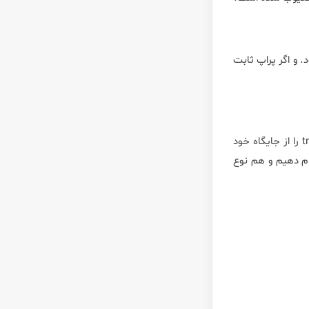
ا ثابت باشد و پراپ مثبت یا قرمز جا به جا گردد ، ترانزیستور ما از نوع PNP خواهد بود. و اگر پراپ ثابت
t
را از جایگاه خود
ام دهیم و هم نوع