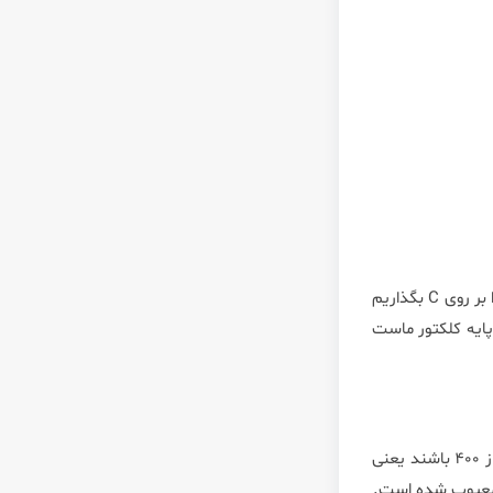
تا اینجای کار پراپ منفی بر روی پایه B ثابت مانده و در صورتی که پراپ مثبت را بر روی A بگذاریم عدد ۰.۷۲۰ نمایان میشود و اگر پراپ مثبت را بر روی C بگذاریم
پایه کلکتور ماست
حال که به اعداد مورد نظرمان در تست ترانزیستور رسیدیم باید بدانیم که نوع ترانزیستور بسیار مهم است اما به طور کلی اگر این اعداد بالاتر از ۴۰۰ باشند یعنی