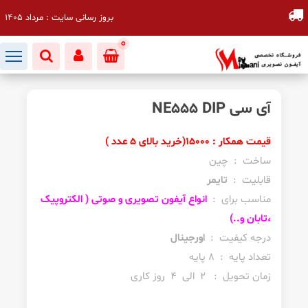
بروز رسانی سایت : مرداد 1405
0
آی سی NE555 DIP
قیمت همکار : 15000(خرید بالای 5 عدد )
ساخت : چین
قابلیت :
تایمر
مناسب برای :
انواع آیفون تصویری و صوتی ( الکتروپیک
،تابان و..)
درجه کیفیت :
اورجینال
تعداد پایه : 8 پایه
زمان تحویل : 2 الی 4 روز کاری