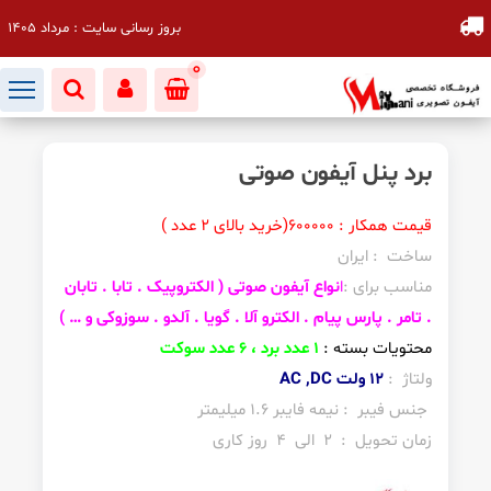
بروز رسانی سایت : مرداد 1405
0
برد پنل آیفون صوتی
قیمت همکار : 600000(خرید بالای 2 عدد )
ساخت : ایران
مناسب برای :
ا
نواع آیفون صوتی ( الکتروپیک . تابا . تابان
. تامر . پارس پیام . الکترو آلا . گویا . آلدو . سوزوکی و … )
محتویات بسته :
1 عدد برد ، 6 عدد سوکت
ولتاژ :
12 ولت AC ,DC
جنس فیبر : نیمه فایبر 1.6 میلیمتر
زمان تحویل : 2 الی 4 روز کاری