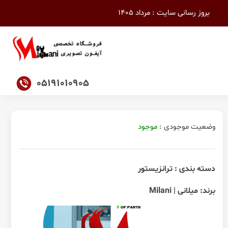
بروز رسانی سایت : مرداد 1405
05191010905
وضعیت موجودی :
موجود
دسته بندی :
ترانزیستور
برند:
میلانی | Milani