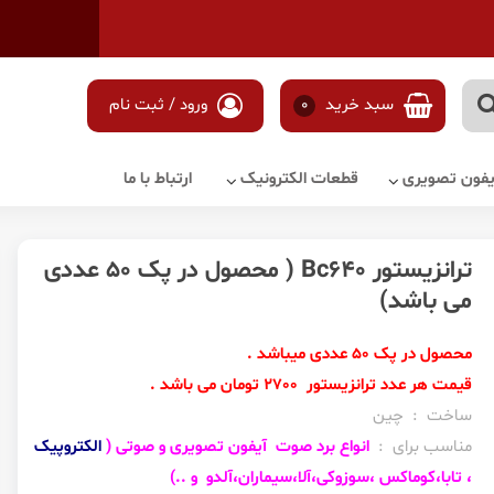
سبد خرید
0
ورود / ثبت نام
آیفون تصویری
قطعات الکترونیک
ارتباط با ما
ترانزیستور Bc640 ( محصول در پک 50 عددی
می باشد)
محصول در پک 50 عددی میباشد .
قیمت هر عدد ترانزیستور 2700 تومان می باشد .
ساخت : چین
مناسب برای :
انواع برد صوت آیفون تصویری و صوتی (
الکتروپیک
، تابا،کوماکس ،سوزوکی،آلا،سیماران،آلدو و ..)