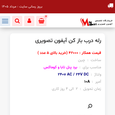
بروز رسانی سایت : مرداد 1405
0
رله درب باز کن آیفون تصویری
قیمت همکار : 42000 (خرید بالای 5 عدد )
ساخت : چین
مناسب برای :
برد پنل تابا و کوماکس
ولتاژ :
240v AC / 24V DC
آمپر :
10A
زمان تحویل : 2 الی 4 روز کاری