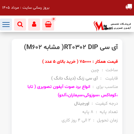
بروز رسانی سایت : مرداد 1405
0
آی سی RT0302 DIP( مشابه M602)
قیمت همکار : 75000 ( خرید بالای 5 عدد )
ساخت : چین
قابلیت :
آی سی زنگ (دینگ دانگ )
مناسب برای :
انواع برد صوت آیفون تصویری ( تابا
،کوماکس ،سوزوکی،سیماران،آلدو)
درجه کیفیت :
اورجینال
تعداد پایه : 8 پایه
زمان تحویل : 2 الی 4 روز کاری